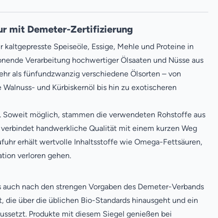
ur mit Demeter-Zertifizierung
r kaltgepresste Speiseöle, Essige, Mehle und Proteine in
chonende Verarbeitung hochwertiger Ölsaaten und Nüsse aus
ehr als fünfundzwanzig verschiedene Ölsorten – von
e Walnuss- und Kürbiskernöl bis hin zu exotischeren
ät. Soweit möglich, stammen die verwendeten Rohstoffe aus
verbindet handwerkliche Qualität mit einem kurzen Weg
fuhr erhält wertvolle Inhaltsstoffe wie Omega-Fettsäuren,
ation verloren gehen.
 als auch nach den strengen Vorgaben des Demeter-Verbands
t, die über die üblichen Bio-Standards hinausgeht und ein
aussetzt. Produkte mit diesem Siegel genießen bei