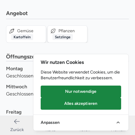
Angebot
Gemüse
Pflanzen
Kartoffeln
Setzlinge
Öffnungszeiten
Wir nutzen Cookies
Montag
Dienstag
Diese Website verwendet Cookies, um die
Geschlossen
Geschlossen
Benutzerfreundlichkeit zu verbessern.
Mittwoch
Donnerstag
Nur notwendige
Geschlossen
-
09
:
00
12
:
00
-
14
:
00
18
:
00
Alles akzeptieren
Freitag
Samstag
-
-
09
:
00
12
:
00
09
:
00
12
:
00
Anpassen
-
14
:
00
18
:
00
Zurück
Karte
Teilen
Merken