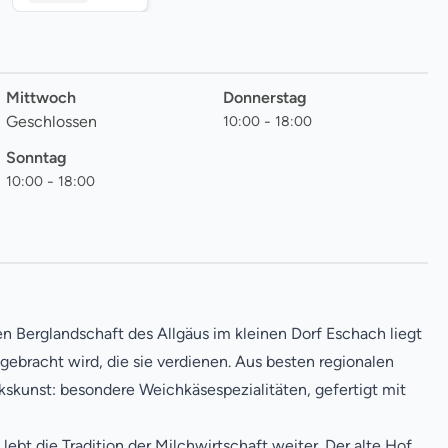
Mittwoch
Donnerstag
Geschlossen
-
10
:
00
18
:
00
Sonntag
-
10
:
00
18
:
00
 Berglandschaft des Allgäus im kleinen Dorf Eschach liegt
ebracht wird, die sie verdienen. Aus besten regionalen
skunst: besondere Weichkäsespezialitäten, gefertigt mit
ebt die Tradition der Milchwirtschaft weiter. Der alte Hof