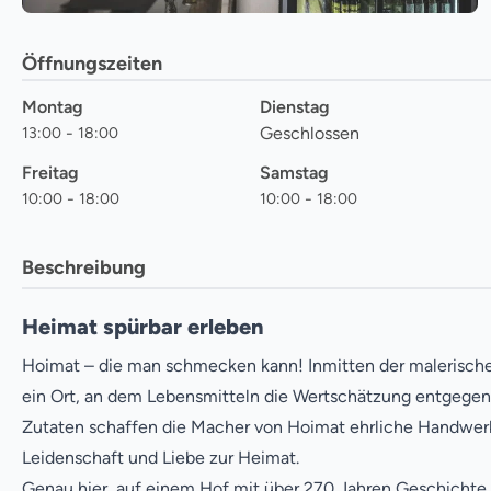
Öffnungszeiten
Montag
Dienstag
-
Geschlossen
13
:
00
18
:
00
Freitag
Samstag
-
-
10
:
00
18
:
00
10
:
00
18
:
00
Beschreibung
Heimat spürbar erleben
Hoimat – die man schmecken kann! Inmitten der malerischen
ein Ort, an dem Lebensmitteln die Wertschätzung entgegeng
Zutaten schaffen die Macher von Hoimat ehrliche Handwerk
Leidenschaft und Liebe zur Heimat.
Genau hier, auf einem Hof mit über 270 Jahren Geschichte, l