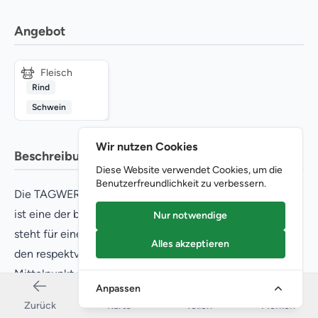
Angebot
Fleisch
Rind
Schwein
Wir nutzen Cookies
Beschreibung
Diese Website verwendet Cookies, um die
Benutzerfreundlichkeit zu verbessern.
Die TAGWERK Biometzgerei in Langenbach bei Freising
ist eine der bekanntesten Bio-Metzgereien in Bayern und
Nur notwendige
steht für eine Fleischkultur, die Tierwohl, Handwerk und
Alles akzeptieren
den respektvollen Umgang mit Rohstoffen in den
Mittelpunkt stellt. Im Ortsstraße 2 in Langenbach
Anpassen
verarbeitet TAGWERK Fleisch von ausgewählten
Zurück
Karte
Teilen
Merken
Biobetrieben zu Wurst- und Fleischwaren ohne