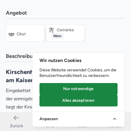
Angebot
Getränke
Obst
Wein
Beschreibung
Wir nutzen Cookies
Diese Website verwendet Cookies, um die
Kirschenhof Schmidt – Obst und Genuss
Benutzerfreundlichkeit zu verbessern.
am Kaiserstuhl
Nur notwendige
Eingebettet in die sanften Hügel des Kaiserstuhls, einer
der sonnigsten und wärmsten Regionen Deutschlands,
Alles akzeptieren
liegt der Kirschenhof Schmidt in Königschaffhausen. Der
familiengeführte Obst- und Winzerhof verbindet die
Anpassen
Tradition des direkten Landwirtschaftsbetriebs mit einem
Zurück
Karte
Teilen
Merken