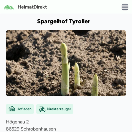
HeimatDirekt
Open
Spargelhof Tyroller
Hofladen
Direkterzeuger
Högenau
2
86529
Schrobenhausen