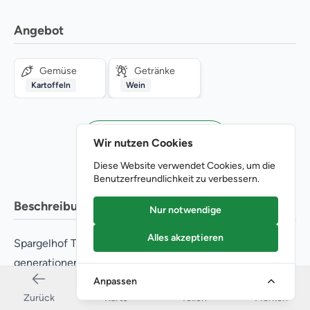
Angebot
Gemüse
Getränke
Kartoffeln
Wein
Jetzt Online bestellen*
Wir nutzen Cookies
* Werbung/Affiliate-Link
Diese Website verwendet Cookies, um die
Benutzerfreundlichkeit zu verbessern.
Beschreibung
Nur notwendige
Alles akzeptieren
Spargelhof Tyroller steht für höchste Qualität,
generationenübergreifende Erfahrung und eine tiefe
Anpassen
Verbundenheit mit der Region Schrobenhausen. Seit
Zurück
Karte
Teilen
Merken
1877 – und mittlerweile in der achten Generation –