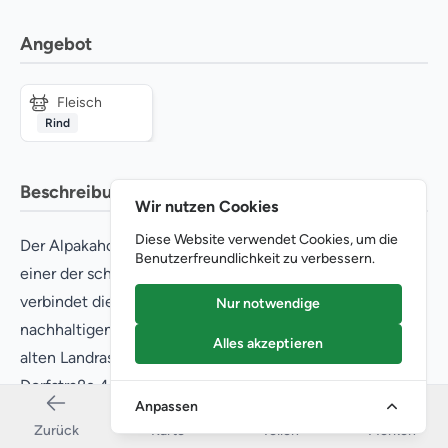
Angebot
Fleisch
Rind
Beschreibung
Wir nutzen Cookies
Diese Website verwendet Cookies, um die
Der Alpakahof Riegsee liegt in Riegsee im Blauen Land,
Benutzerfreundlichkeit zu verbessern.
einer der schönsten Voralpenregionen Bayerns, und
verbindet die Faszination der Alpakahaltung mit der
Nur notwendige
nachhaltigen Vermarktung von Bio-Rindfleisch aus einer
Alles akzeptieren
alten Landrasse. Josef Schmid und sein Betrieb in der
Dorfstraße 44 in Riegsee bieten ein außergewöhnliches
Anpassen
Angebot, das Tiererlebnis, hochwertige Wolle und
Zurück
Karte
Teilen
Merken
exzellentes Rindfleisch unter einem Dach vereint.