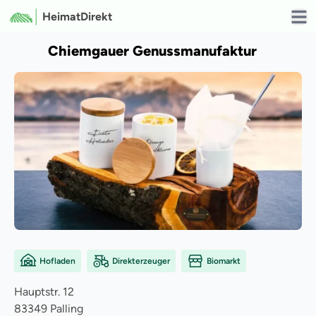
HeimatDirekt
Open
Chiemgauer Genussmanufaktur
Hofladen
Direkterzeuger
Biomarkt
Hauptstr.
12
83349
Palling