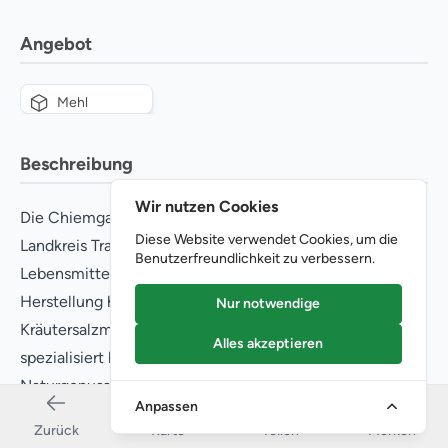
Angebot
Mehl
Beschreibung
Wir nutzen Cookies
Die Chiemgauer Genussmanufaktur in Palling im
Diese Website verwendet Cookies, um die
Landkreis Traunstein ist eine Bio-
Benutzerfreundlichkeit zu verbessern.
Lebensmittelmanufaktur, die sich auf die handwerkliche
Herstellung hochwertiger Gewürzspezialitäten,
Nur notwendige
Kräutersalzmischungen und Steinsalzprodukte
Alles akzeptieren
spezialisiert hat. Aus der Philosophie des "100%
Naturgenusses" heraus entstehen in Palling Produkte, die
Anpassen
ausschließlich aus rein natürlichen Zutaten, sorgfältig in
Zurück
Karte
Teilen
Merken
Handarbeit gefertigt werden und höchsten Ansprüchen