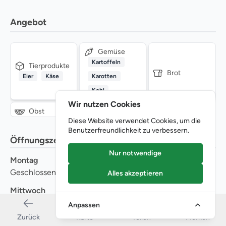
Angebot
Gemüse
Kartoffeln
Tierprodukte
Brot
Eier
Käse
Karotten
Kohl
Wir nutzen Cookies
Obst
Diese Website verwendet Cookies, um die
Benutzerfreundlichkeit zu verbessern.
Öffnungszeiten
Nur notwendige
Montag
Dienstag
Geschlossen
Geschlossen
Alles akzeptieren
Mittwoch
Donnerstag
Geschlossen
Geschlossen
Anpassen
Zurück
Karte
Teilen
Merken
Freitag
Samstag