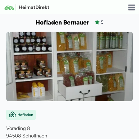
HeimatDirekt
Open
Hofladen Bernauer
5
Hofladen
Vorading
8
94508
Schöllnach