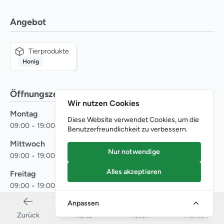
Angebot
Tierprodukte
Honig
Öffnungszeiten
Wir nutzen Cookies
Montag
Dienstag
Diese Website verwendet Cookies, um die
-
-
09
:
00
19
:
00
09
:
00
19
:
00
Benutzerfreundlichkeit zu verbessern.
Mittwoch
Donnerstag
Nur notwendige
-
-
09
:
00
19
:
00
09
:
00
19
:
00
Alles akzeptieren
Freitag
Samstag
-
-
09
:
00
19
:
00
09
:
00
19
:
00
Anpassen
Sonntag
Zurück
Karte
Teilen
Merken
Geschlossen